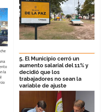
oche
El Municipio cerró un
 una
aumento salarial del 11% y
iento
n la
decidió que los
l
trabajadores no sean la
cio
variable de ajuste