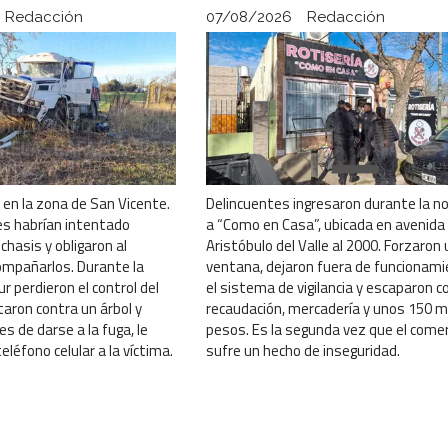
Redacción
07/08/2026
Redacción
ó en la zona de San Vicente.
Delincuentes ingresaron durante la n
es habrían intentado
a “Como en Casa”, ubicada en avenida
chasis y obligaron al
Aristóbulo del Valle al 2000. Forzaron
ompañarlos. Durante la
ventana, dejaron fuera de funcionam
ur perdieron el control del
el sistema de vigilancia y escaparon co
taron contra un árbol y
recaudación, mercadería y unos 150 mi
s de darse a la fuga, le
pesos. Es la segunda vez que el comer
eléfono celular a la víctima.
sufre un hecho de inseguridad.