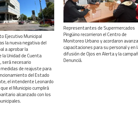
Representantes de Supermercados
Pingüino recorrieron el Centro de
o Ejecutivo Municipal
Monitoreo Urbano y acordaron avanza
as la nueva negativa del
capacitaciones para su personal y en l
al a aprobar la
difusión de Ojos en Alerta y la campa
e la Unidad de Cuenta
Denunciá.
, será necesario
s medidas de reajuste para
funcionamiento del Estado
nte, el intendente Leonardo
 que el Municipio cumplirá
paritario alcanzado con los
unicipales.