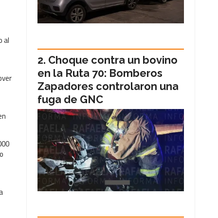
 al
Choque contra un bovino
en la Ruta 70: Bomberos
over
Zapadores controlaron una
fuga de GNC
en
000
io
a