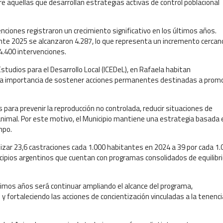
e aquellas que desarrollan estrategias activas de control poblacional
nciones registraron un crecimiento significativo en los últimos años.
nte 2025 se alcanzaron 4.287, lo que representa un incremento cercano
4.400 intervenciones.
studios para el Desarrollo Local (ICEDeL), en Rafaela habitan
a la importancia de sostener acciones permanentes destinadas a prom
para prevenir la reproducción no controlada, reducir situaciones de
 animal. Por este motivo, el Municipio mantiene una estrategia basada 
mpo.
izar 23,6 castraciones cada 1.000 habitantes en 2024 a 39 por cada 1.
ipios argentinos que cuentan con programas consolidados de equilibr
ximos años será continuar ampliando el alcance del programa,
 fortaleciendo las acciones de concientización vinculadas a la tenenci