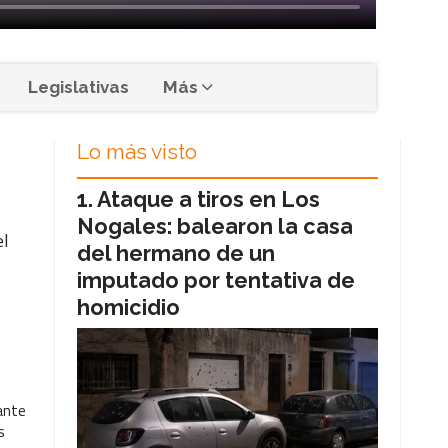
Legislativas
Más
Lo más visto
Ataque a tiros en Los
Nogales: balearon la casa
el
del hermano de un
imputado por tentativa de
homicidio
lante
s