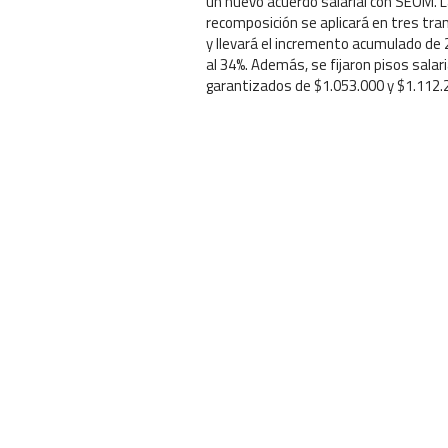
un nuevo acuerdo salarial con SEOM. 
recomposición se aplicará en tres tr
y llevará el incremento acumulado de
al 34%. Además, se fijaron pisos salar
garantizados de $1.053.000 y $1.112.