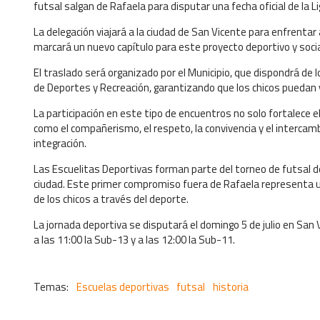
futsal salgan de Rafaela para disputar una fecha oficial de la L
La delegación viajará a la ciudad de San Vicente para enfrenta
marcará un nuevo capítulo para este proyecto deportivo y socia
El traslado será organizado por el Municipio, que dispondrá de 
de Deportes y Recreación, garantizando que los chicos puedan v
La participación en este tipo de encuentros no solo fortalece 
como el compañerismo, el respeto, la convivencia y el interca
integración.
Las Escuelitas Deportivas forman parte del torneo de futsal d
ciudad. Este primer compromiso fuera de Rafaela representa un
de los chicos a través del deporte.
La jornada deportiva se disputará el domingo 5 de julio en San V
a las 11:00 la Sub-13 y a las 12:00 la Sub-11.
Escuelas deportivas
futsal
historia