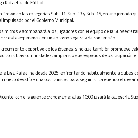
iga Rafaelina de Fútbol.
r a Brown en las categorías Sub-11, Sub-13 y Sub-16, en una jornada q
l impulsado por el Gobierno Municipal.
los micros y acompañará a los jugadores con el equipo de la Subsecreta
ivir esta experiencia en un entorno seguro y de contención.
el crecimiento deportivo de los jóvenes, sino que también promueve va
mbio con otras comunidades, ampliando sus espacios de participación e
e la Liga Rafaelina desde 2025, enfrentando habitualmente a clubes de
 nuevo desafío y una oportunidad para seguir fortaleciendo el desarro
icente, con el siguiente cronograma: a las 10:00 jugará la categoría Su