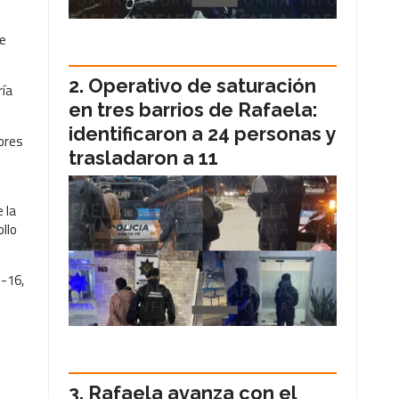
ue
Operativo de saturación
ría
en tres barrios de Rafaela:
identificaron a 24 personas y
lores
trasladaron a 11
 la
llo
b-16,
Rafaela avanza con el