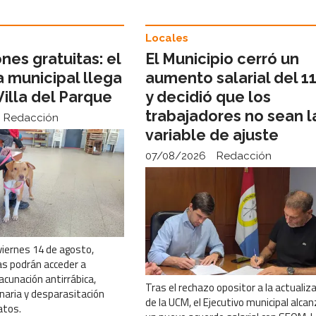
Locales
nes gratuitas: el
El Municipio cerró un
 municipal llega
aumento salarial del 1
 Villa del Parque
y decidió que los
trabajadores no sean l
Redacción
variable de ajuste
07/08/2026
Redacción
 viernes 14 de agosto,
as podrán acceder a
acunación antirrábica,
Tras el rechazo opositor a la actualiz
naria y desparasitación
de la UCM, el Ejecutivo municipal alca
atos.