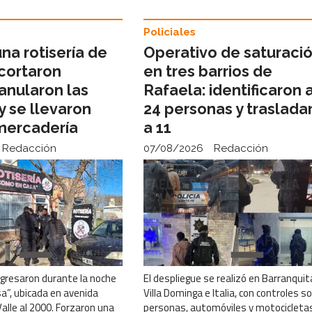
Policiales
na rotisería de
Operativo de saturaci
 cortaron
en tres barrios de
 anularon las
Rafaela: identificaron 
y se llevaron
24 personas y traslada
 mercadería
a 11
Redacción
07/08/2026
Redacción
ngresaron durante la noche
El despliegue se realizó en Barranquit
a”, ubicada en avenida
Villa Dominga e Italia, con controles s
Valle al 2000. Forzaron una
personas, automóviles y motocicletas