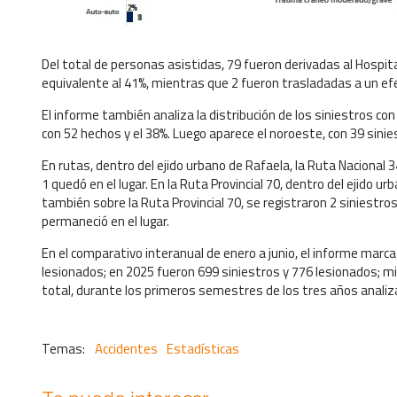
Del total de personas asistidas, 79 fueron derivadas al Hospita
equivalente al 41%, mientras que 2 fueron trasladadas a un efec
El informe también analiza la distribución de los siniestros co
con 52 hechos y el 38%. Luego aparece el noroeste, con 39 siniest
En rutas, dentro del ejido urbano de Rafaela, la Ruta Nacional 3
1 quedó en el lugar. En la Ruta Provincial 70, dentro del ejido u
también sobre la Ruta Provincial 70, se registraron 2 siniestros
permaneció en el lugar.
En el comparativo interanual de enero a junio, el informe marca
lesionados; en 2025 fueron 699 siniestros y 776 lesionados; mi
total, durante los primeros semestres de los tres años analiza
Accidentes
Estadísticas