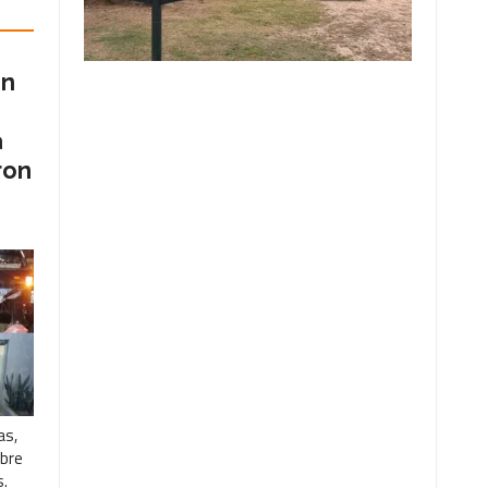
ón
a
ron
as,
obre
.