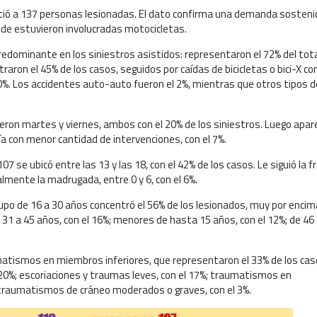
sistió a 137 personas lesionadas. El dato confirma una demanda sosten
de estuvieron involucradas motocicletas.
redominante en los siniestros asistidos: representaron el 72% del tota
ron el 45% de los casos, seguidos por caídas de bicicletas o bici-X con
%. Los accidentes auto-auto fueron el 2%, mientras que otros tipos d
ueron martes y viernes, ambos con el 20% de los siniestros. Luego apa
día con menor cantidad de intervenciones, con el 7%.
 se ubicó entre las 13 y las 18, con el 42% de los casos. Le siguió la f
nalmente la madrugada, entre 0 y 6, con el 6%.
rupo de 16 a 30 años concentró el 56% de los lesionados, muy por encim
 31 a 45 años, con el 16%; menores de hasta 15 años, con el 12%; de 46
matismos en miembros inferiores, que representaron el 33% de los cas
20%; escoriaciones y traumas leves, con el 17%; traumatismos en
 traumatismos de cráneo moderados o graves, con el 3%.