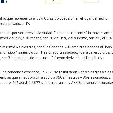
l, lo que representa el 58%. Otras 56 quedaron en el lugar del hecho,
tor privado, el 1%.
n motos por sectores de la ciudad. El noreste concentró la mayor cantid
ros y el 28%; el suroeste, con 26 y el 19%; y el sureste, con 20 y el 15%.
4 registró 4 siniestros, con 5 lesionados: 4 fueron trasladados al Hospi
rbano, hubo 1 siniestro con 1 lesionado trasladado. Fuera del ejido urbano
, con 3 lesionados, de los cuales 2 fueron derivados al Hospital y 1
 una tendencia creciente. En 2024 se registraron 622 siniestros viales 
entras que en 2026 la cifra subió a 756 siniestros y 864 lesionados. En
dos, el 107 asistió 2.077 siniestros viales y 2.339 personas lesionada