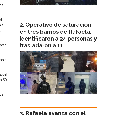
ida
l.
Operativo de saturación
 el
e
en tres barrios de Rafaela:
identificaron a 24 personas y
recen
trasladaron a 11
ranja
a del
 a 60
os.
Rafaela avanza con el