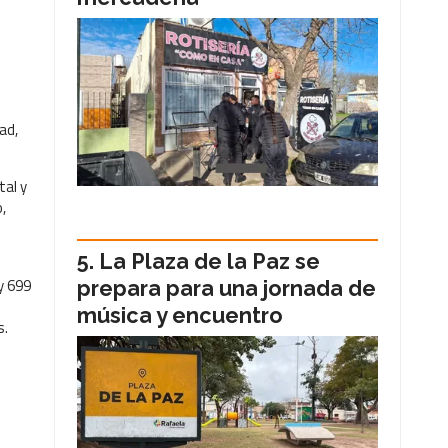
ad,
tal y
,
La Plaza de la Paz se
y 699
prepara para una jornada de
música y encuentro
s.