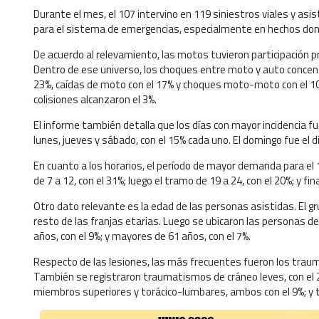
Durante el mes, el 107 intervino en 119 siniestros viales y a
para el sistema de emergencias, especialmente en hechos don
De acuerdo al relevamiento, las motos tuvieron participación p
Dentro de ese universo, los choques entre moto y auto concentra
23%, caídas de moto con el 17% y choques moto-moto con el 10
colisiones alcanzaron el 3%.
El informe también detalla que los días con mayor incidencia f
lunes, jueves y sábado, con el 15% cada uno. El domingo fue el 
En cuanto a los horarios, el período de mayor demanda para el 107
de 7 a 12, con el 31%; luego el tramo de 19 a 24, con el 20%; y fi
Otro dato relevante es la edad de las personas asistidas. El g
resto de las franjas etarias. Luego se ubicaron las personas de
años, con el 9%; y mayores de 61 años, con el 7%.
Respecto de las lesiones, las más frecuentes fueron los trau
También se registraron traumatismos de cráneo leves, con el 
miembros superiores y torácico-lumbares, ambos con el 9%; y