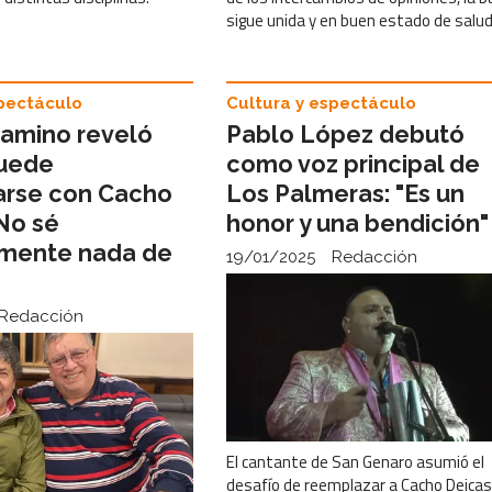
sigue unida y en buen estado de salud
spectáculo
Cultura y espectáculo
amino reveló
Pablo López debutó
puede
como voz principal de
rse con Cacho
Los Palmeras: "Es un
“No sé
honor y una bendición"
mente nada de
19/01/2025
Redacción
Redacción
El cantante de San Genaro asumió el
desafío de reemplazar a Cacho Deicas