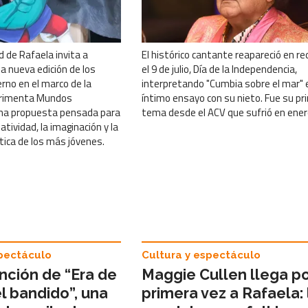
d de Rafaela invita a
El histórico cantante reapareció en r
na nueva edición de los
el 9 de julio, Día de la Independencia,
erno en el marco de la
interpretando "Cumbia sobre el mar" 
erimenta Mundos
íntimo ensayo con su nieto. Fue su pr
una propuesta pensada para
tema desde el ACV que sufrió en ener
atividad, la imaginación y la
tica de los más jóvenes.
spectáculo
Cultura y espectáculo
nción de “Era de
Maggie Cullen llega p
l bandido”, una
primera vez a Rafaela: 