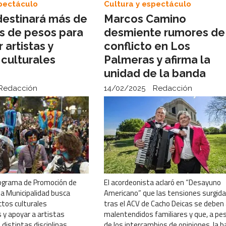
spectáculo
Cultura y espectáculo
destinará más de
Marcos Camino
es de pesos para
desmiente rumores de
artistas y
conflicto en Los
 culturales
Palmeras y afirma la
unidad de la banda
Redacción
14/02/2025
Redacción
rograma de Promoción de
El acordeonista aclaró en “Desayuno
la Municipalidad busca
Americano” que las tensiones surgid
ctos culturales
tras el ACV de Cacho Deicas se deben
 y apoyar a artistas
malentendidos familiares y que, a pe
istintas disciplinas.
de los intercambios de opiniones, la 