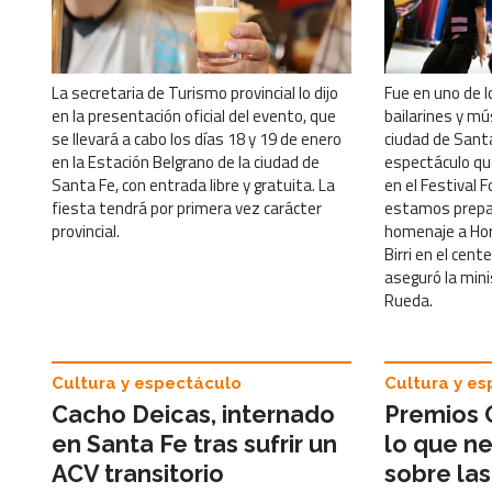
La secretaria de Turismo provincial lo dijo
Fue en uno de l
en la presentación oficial del evento, que
bailarines y mú
se llevará a cabo los días 18 y 19 de enero
ciudad de Santa
en la Estación Belgrano de la ciudad de
espectáculo que
Santa Fe, con entrada libre y gratuita. La
en el Festival F
fiesta tendrá por primera vez carácter
estamos prepar
provincial.
homenaje a Hor
Birri en el cent
aseguró la min
Rueda.
Cultura y espectáculo
Cultura y e
Cacho Deicas, internado
Premios 
en Santa Fe tras sufrir un
lo que n
ACV transitorio
sobre las