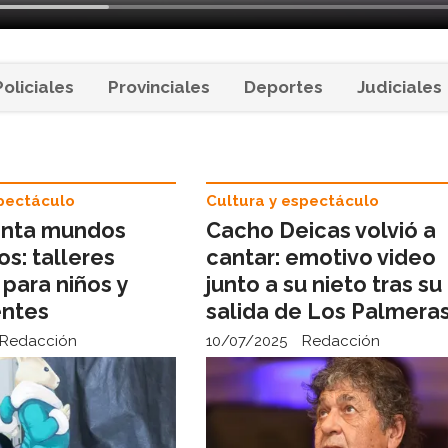
Policiales
Provinciales
Deportes
Judiciales
spectáculo
Cultura y espectáculo
enta mundos
Cacho Deicas volvió a
os: talleres
cantar: emotivo video
 para niños y
junto a su nieto tras su
entes
salida de Los Palmera
Redacción
10/07/2025
Redacción