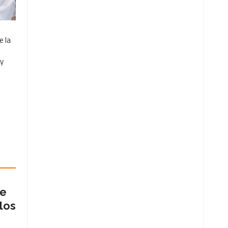
e la
 y
de
los