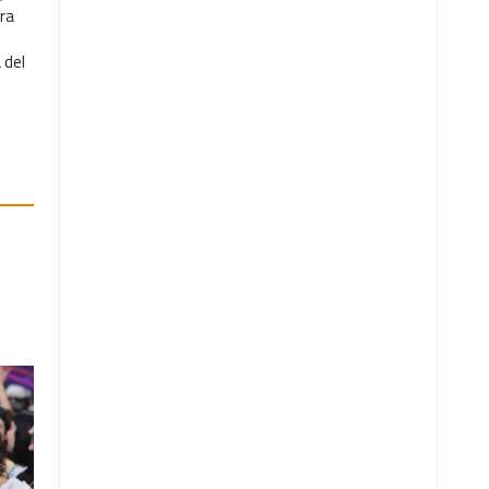
ra
 del