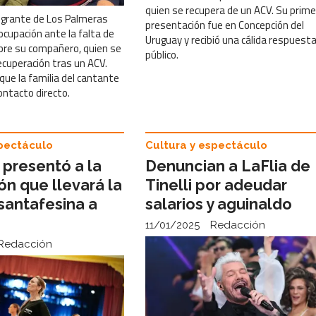
quien se recupera de un ACV. Su prime
tegrante de Los Palmeras
presentación fue en Concepción del
cupación ante la falta de
Uruguay y recibió una cálida respuesta
bre su compañero, quien se
público.
ecuperación tras un ACV.
que la familia del cantante
ontacto directo.
spectáculo
Cultura y espectáculo
 presentó a la
Denuncian a LaFlia de
n que llevará la
Tinelli por adeudar
santafesina a
salarios y aguinaldo
11/01/2025
Redacción
Redacción