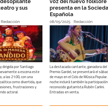
desopilante
voz del nuevo folklore
teatro y sus
presenta en la Socied
s
Española
Redacción
08/05/2025
Redacción
y dirigida por Santiago
La destacada cantante, ganadora del
uevamente a escena este
Premio Gardel, se presentará el sába
o, a las 21:00, con una
de mayo en el Ciclo de Música Popular.
caótica como divertida, que
noche incluirá también la participación
asiones, frustraciones y
reconocido guitarrista Rubén Carlini.
ndo actoral.
Entradas en venta.