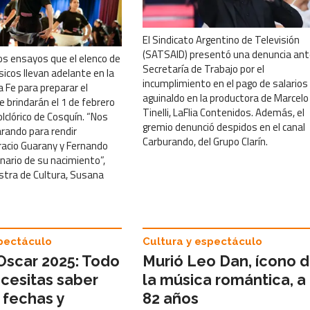
El Sindicato Argentino de Televisión
(SATSAID) presentó una denuncia ant
os ensayos que el elenco de
Secretaría de Trabajo por el
sicos llevan adelante en la
incumplimiento en el pago de salarios
 Fe para preparar el
aguinaldo en la productora de Marcelo
 brindarán el 1 de febrero
Tinelli, LaFlia Contenidos. Además, el
olclórico de Cosquín. “Nos
gremio denunció despidos en el canal
ando para rendir
Carburando, del Grupo Clarín.
acio Guarany y Fernando
enario de su nacimiento”,
istra de Cultura, Susana
spectáculo
Cultura y espectáculo
Oscar 2025: Todo
Murió Leo Dan, ícono 
ecesitas saber
la música romántica, a 
 fechas y
82 años