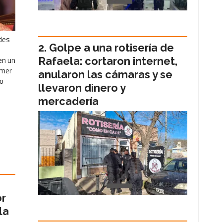
edes
Golpe a una rotisería de
en un
Rafaela: cortaron internet,
imer
anularon las cámaras y se
o
llevaron dinero y
mercadería
or
la