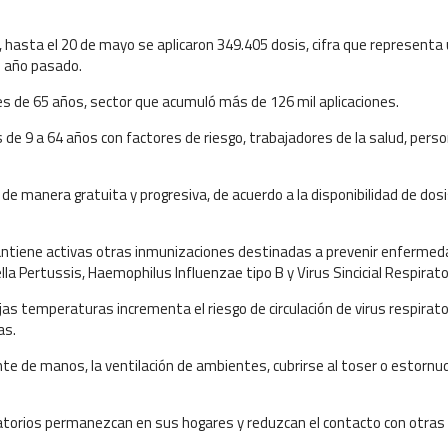
 hasta el 20 de mayo se aplicaron 349.405 dosis, cifra que representa
l año pasado.
 de 65 años, sector que acumuló más de 126 mil aplicaciones.
e 9 a 64 años con factores de riesgo, trabajadores de la salud, perso
de manera gratuita y progresiva, de acuerdo a la disponibilidad de dos
mantiene activas otras inmunizaciones destinadas a prevenir enferme
la Pertussis, Haemophilus Influenzae tipo B y Virus Sincicial Respirato
jas temperaturas incrementa el riesgo de circulación de virus respirato
as.
nte de manos, la ventilación de ambientes, cubrirse al toser o estornu
torios permanezcan en sus hogares y reduzcan el contacto con otras