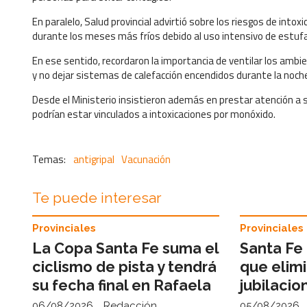
En paralelo, Salud provincial advirtió sobre los riesgos de in
durante los meses más fríos debido al uso intensivo de estufa
En ese sentido, recordaron la importancia de ventilar los ambi
y no dejar sistemas de calefacción encendidos durante la noch
Desde el Ministerio insistieron además en prestar atención a
podrían estar vinculados a intoxicaciones por monóxido.
antigripal
Vacunación
Te puede interesar
Provinciales
Provinciales
La Copa Santa Fe suma el
Santa Fe 
ciclismo de pista y tendrá
que elimi
su fecha final en Rafaela
jubilacio
06/08/2026
Redacción
05/08/2026