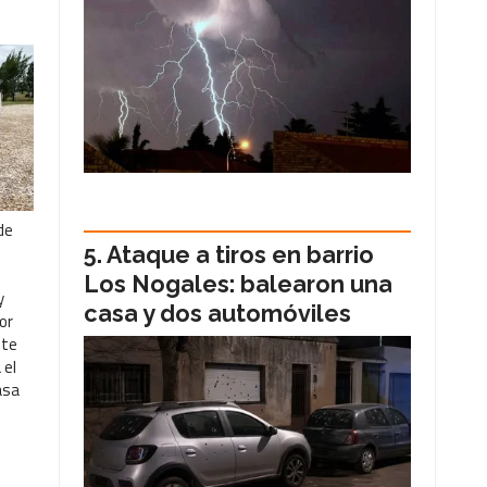
de
Ataque a tiros en barrio
Los Nogales: balearon una
y
casa y dos automóviles
or
nte
 el
asa