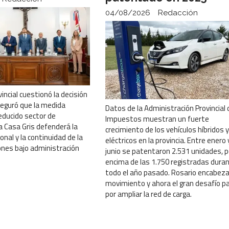
04/08/2026
Redacción
vincial cuestionó la decisión
seguró que la medida
Datos de la Administración Provincial 
educido sector de
Impuestos muestran un fuerte
La Casa Gris defenderá la
crecimiento de los vehículos híbridos y
onal y la continuidad de la
eléctricos en la provincia. Entre enero 
iones bajo administración
junio se patentaron 2.531 unidades, p
encima de las 1.750 registradas dura
todo el año pasado. Rosario encabeza
movimiento y ahora el gran desafío p
por ampliar la red de carga.