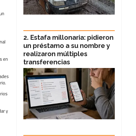
 un
Estafa millonaria: pidieron
nal
un préstamo a su nombre y
realizaron múltiples
is en
transferencias
dades
rio.
rios
dar y